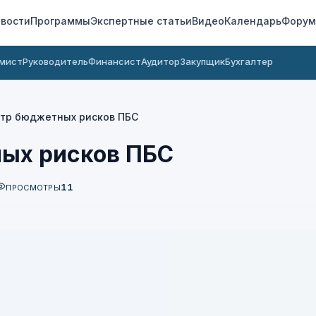
вости
Программы
Экспертные статьи
Видео
Календарь
Форум
мист
Руководитель
Финансист
Аудитор
Закупщик
Бухгалтер
тр бюджетных рисков ПБС
ых рисков ПБС
11
ПРОСМОТРЫ