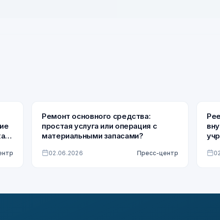
Ремонт основного средства:
Рее
кие
простая услуга или операция с
вну
как
материальными запасами?
уч
ентр
02.06.2026
Пресс-центр
0