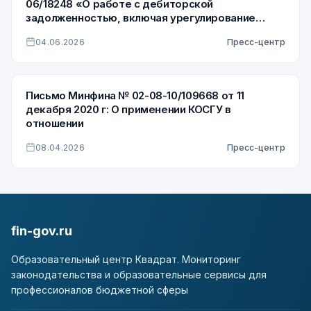
06/18248 «О работе с дебиторской
задолженностью, включая урегулирование
просроченной дебиторской задолженности по
04.06.2026
Пресс-центр
доходам»
Письмо Минфина № 02-08-10/109668 от 11
декабря 2020 г: О применении КОСГУ в
отношении
08.04.2026
Пресс-центр
fin-gov.ru
Образовательный центр Квадрат. Мониторинг
законодательства и образовательные сервисы для
профессионалов бюджетной сферы