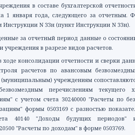
реждения в составе бухгалтерской отчетности
на 1 января года, следующего за отчетным.
Ф
ми
Инструкции
N 33н (пункт Инструкции N 33н).
нные за отчетный период данные о состоянии
 учреждения в разрезе видов расчетов.
в ходе консолидации отчетности и сверки дан
троля расчетов по авансовым безвозмездн
 (муниципальным) учреждениям сопоставляютс
езвозмездным перечислениям текущего х
иям" с учетом счета
30240000
"Расчеты по бе
изациям"
формы 0503169
с разностью показате
чета
40140
"Доходы будущих периодов" и 
20500
"Расчеты по доходам" в
форме 0503769
.