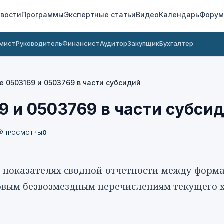
вости
Программы
Экспертные статьи
Видео
Календарь
Форум
мист
Руководитель
Финансист
Аудитор
Закупщик
Бухгалтер
е 0503169 и 0503769 в части субсидий
9 и 0503769 в части субсид
0
ПРОСМОТРЫ
 показателях сводной отчетности между
форма
совым безвозмездным перечислениям текущего 