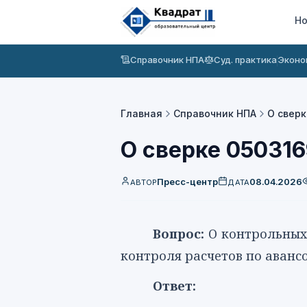
Но
Справочник НПА
Суд. практика
Эконо
Главная
Справочник НПА
О сверк
О сверке 050316
Пресс-центр
08.04.2026
АВТОР
ДАТА
Вопрос:
О контрольных
контроля расчетов по аван
Ответ: