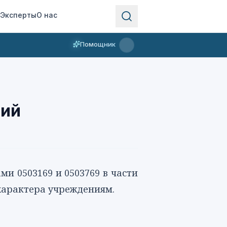
Эксперты
О нас
Помощник
ий
ми 0503169
и
0503769
в части
характера учреждениям.