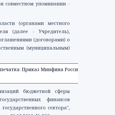
при совместном упоминании -
власти (органами местного
ля (далее - Учредитель),
соглашениями (договорами) о
рственным (муниципальным)
печатка: Приказ Минфина России от 31.12.2016,
анизаций бюджетной сферы
осударственных финансов
 государственного сектора",