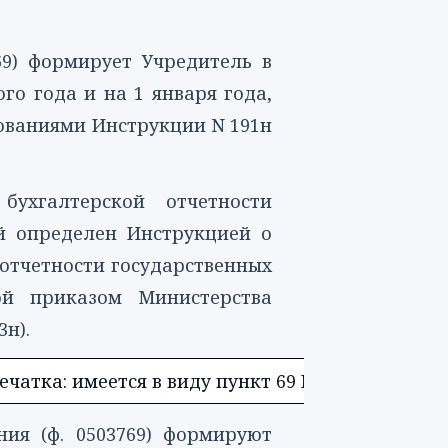
9)
формирует Учредитель в
го года и на 1 января года,
бованиями Инструкции N 191н
бухгалтерской отчетности
ий определен
Инструкцией
о
 отчетности государственных
ой приказом Министерства
3н).
чатка: имеется в виду пункт 69 Инструкции, ут
ения
(ф. 0503769)
формируют