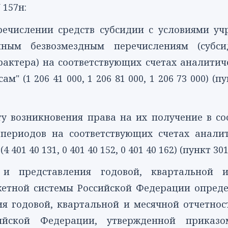
157н:
речислении средств субсидии с условиями у
нным безвозмездным перечислениям (субси
актера) на соответствующих счетах аналитиче
ам" (
1 206 41 000
,
1 206 81 000
,
1 206 73 000
) (
пу
у возникновения права на их получение в со
периодов на соответствующих счетах аналит
(
4 401 40 131
,
0 401 40 152
,
0 401 40 162
) (
пункт 30
 и представления годовой, квартальной 
етной системы Российской Федерации опред
ия годовой, квартальной и месячной отчетно
ийской Федерации, утвержденной приказо