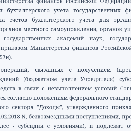
нистерства финансов Российской Федерации о
и бухгалтерского учета государственных 
а счетов бухгалтерского учета для органо
 органов местного самоуправления, органов 
государственных академий наук, государ
приказом Министерства финансов Российской
57н).
пераций, связанных с получением (пред
ждений (бюджетном учете Учредителя) суб
редств в связи с невыполнением условий Со
тся согласно положениям федерального
станда
ного сектора "Доходы", утвержденного прика
.02.2018 N, безвозмездными поступлениями, п
алее - субсидии с условиями), и подлежат о