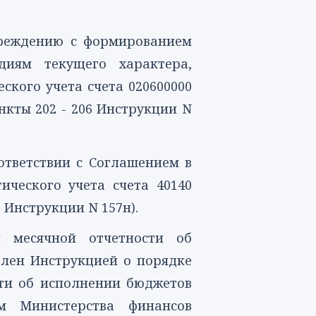
чреждению с формированием
диям текущего характера,
ского учета счета 020600000
нкты 202
-
206
Инструкции N
ответствии с Соглашением в
ического учета счета 40140
1
Инструкции N 157н).
и месячной отчетности об
елен
Инструкцией
о порядке
сти об исполнении бюджетов
м Министерства финансов