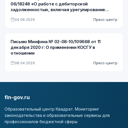
06/18248 «О работе с дебиторской
задолженностью, включая урегулирование
просроченной дебиторской задолженности по
04.06.2026
Пресс-центр
доходам»
Письмо Минфина № 02-08-10/109668 от 11
декабря 2020 г: О применении КОСГУ в
отношении
08.04.2026
Пресс-центр
fin-gov.ru
Образовательный центр Квадрат. Мониторинг
законодательства и образовательные сервисы для
профессионалов бюджетной сферы