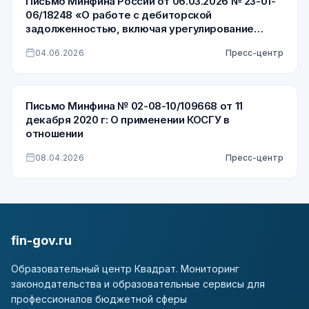
Письмо Минфина России от 06.03.2026 № 23-01-
06/18248 «О работе с дебиторской
задолженностью, включая урегулирование
просроченной дебиторской задолженности по
04.06.2026
Пресс-центр
доходам»
Письмо Минфина № 02-08-10/109668 от 11
декабря 2020 г: О применении КОСГУ в
отношении
08.04.2026
Пресс-центр
fin-gov.ru
Образовательный центр Квадрат. Мониторинг
законодательства и образовательные сервисы для
профессионалов бюджетной сферы